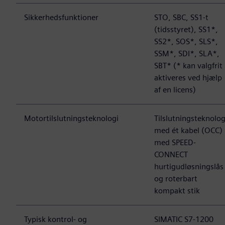
Sikkerhedsfunktioner
STO, SBC, SS1-t
(tidsstyret), SS1*,
SS2*, SOS*, SLS*,
SSM*, SDI*, SLA*,
SBT* (* kan valgfrit
aktiveres ved hjælp
af en licens)
Motortilslutningsteknologi
Tilslutningsteknolog
med ét kabel (OCC)
med SPEED-
CONNECT
hurtigudløsningslås
og roterbart
kompakt stik
Typisk kontrol- og
SIMATIC S7-1200