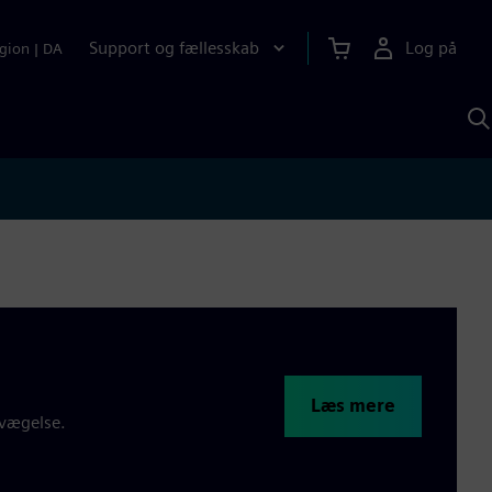
Support og fællesskab
Log på
gion
|
DA
S
m
S
A
Læs mere
evægelse.