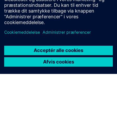
Online support |
Teknisk forum
Online support |
Opret ny supportanmodning