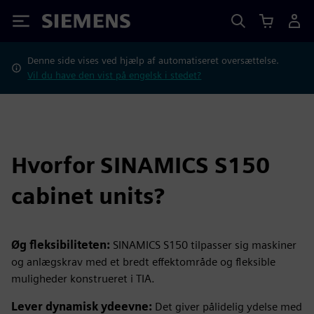
Siemens
Denne side vises ved hjælp af automatiseret oversættelse.
Vil du have den vist på engelsk i stedet?
Hvorfor SINAMICS S150
cabinet units?
Øg fleksibiliteten:
SINAMICS S150 tilpasser sig maskiner
og anlægskrav med et bredt effektområde og fleksible
muligheder konstrueret i TIA.
Lever dynamisk ydeevne:
Det giver pålidelig ydelse med