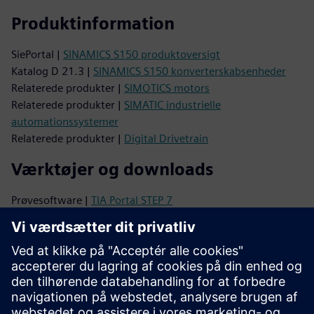
Produktinformation
SiePortal |
SINAMICS S150 produktoversigt
Katalog D 21.3 |
SINAMICS S150 konverterskabsenheder
Relaterede produkter |
SIMOTICS motors
Relaterede produkter |
SIMATIC industrielle
automationssystemer
Relaterede produkter |
Digital Drivetrain
Værktøjer og downloads
Prøvesoftware |
TIA Portal STEP 7
Billeddatabase |
Produktfotos og tegninger
CAx Download Manager |
CAx data
TIA Selection Tool |
Produktkonfiguration
Support
Online support |
Alle produkter