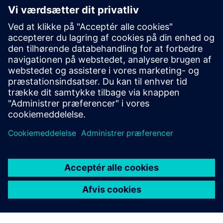
luftfart
Inden for luftfartsindustrien optimerer løsningen
termoformning af indvendige og ikke-strukturelle dele ved
at simulere temperatur og formningsadfærd, reducere
prøve-og-fejl og understøtte ensartet kvalitet under
produktionsstigningen.