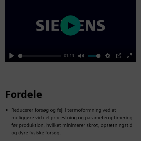
Play
01:13
Play
Mute
Settings
PIP
Enter
fulls
Fordele
Reducerer forsøg og fejl i termoformning ved at
muliggøre virtuel procestning og parameteroptimering
før produktion, hvilket minimerer skrot, opsætningstid
og dyre fysiske forsøg.