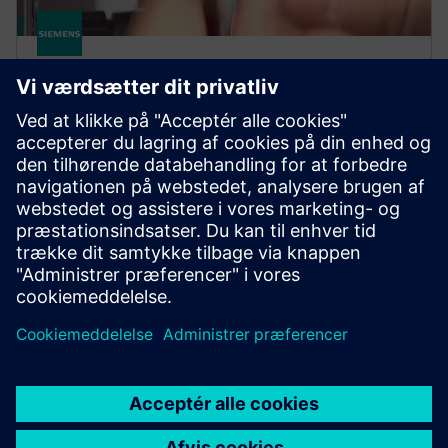
Motion Control Motors
Accessories
Specielt designet Motion-Connect-teknologi og
målesystemer til dine
bevægelsesstyringsapplikationer. Faciliterer
projektplanlægning og idriftsættelse.