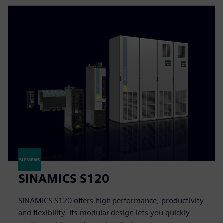
SINAMICS S120
SINAMICS S120 offers high performance, productivity
and flexibility. Its modular design lets you quickly