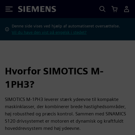
Siemens
Denne side vises ved hjælp af automatiseret oversættelse.
Vil du have den vist på engelsk i stedet?
Hvorfor SIMOTICS M-
1PH3?
SIMOTICS M‑1PH3 leverer stærk ydeevne til kompakte
maskinklasser, der kombinerer brede hastighedsområder,
høj robusthed og præcis kontrol. Sammen med SINAMICS
S120 drivsystemet er motoren et dynamisk og kraftfuldt
hoveddrevsystem med høj ydeevne.