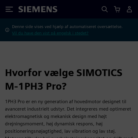
Siemens
Denne side vises ved hjælp af automatiseret oversættelse.
Vil du have den vist på engelsk i stedet?
Hvorfor vælge SIMOTICS
M-1PH3 Pro?
1PH3 Pro er en ny generation af hovedmotor designet til
avanceret industrielt udstyr. Det integreres med optimeret
elektromagnetisk og mekanisk design med højt
drejningsmoment, høj dynamisk respons, høj
positioneringsnøjagtighed, lav vibration og lav støj.