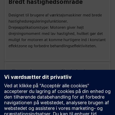
Bredt hastighedsområde
Designet til brugere af værktøjsmaskiner med brede
hastighedsreguleringsfunktioner.
Drejeapplikationstype: Motoren giver højt
drejningsmoment med lav hastighed, hvilket gør det
muligt for motoren at komme hurtigere ind i konstant
effektzone og forbedre behandlingseffektiviteten.
Tilpasningsevne til global
certificering
1PH3 Pro har flere internationale certificeringer:
CE/EAC/UKCA/UL, for at overholde regler, forbedre
markedets konkurrenceevne og udvide den globale
forretning.