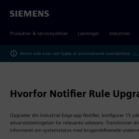
Siemens
Produkter & serviceydelser
Løsninger
Industrier
Denne side vises ved hjælp af automatiseret oversættelse.
Vil
Hvorfor Notifier Rule Upg
Opgrader din Industrial Edge-app Notifier, konfigurer 15 yde
advarselsbetingelser for relevante udløsere. Transformer di
informeret om systemstatus med brugerdefinerede underretn