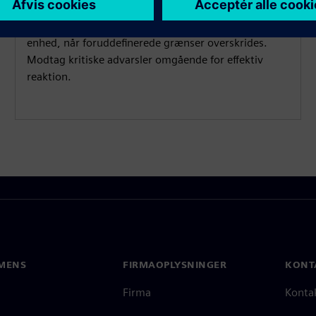
Overvåg dine driftsdata i realtid. Notifieren udløser
og sender automatisk meddelelser til din valgte
enhed, når foruddefinerede grænser overskrides.
Modtag kritiske advarsler omgående for effektiv
reaktion.
MENS
FIRMAOPLYSNINGER
KONT
Firma
Konta