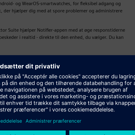
ndroid- og WearOS-smartwatches, for fleksibel adgang og
ik, der hjælper dig med at spore problemer og administrere
tor Suite hjælper Notifier-appen med at øge responstiderne
eskeder i realtid - direkte til den enhed, du vælger. Du kan
Brugerdefinerede advarsler og
grænser