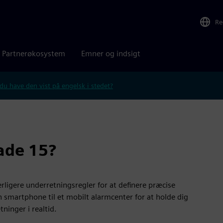
Re
Partnerøkosystem
Emner og indsigt
 du have den vist på engelsk i stedet?
rade 15?
rligere underretningsregler for at definere præcise
n smartphone til et mobilt alarmcenter for at holde dig
inger i realtid.