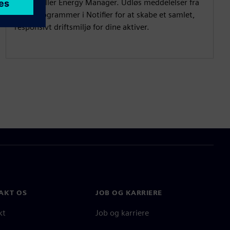
Insight eller Energy Manager. Udløs meddelelser fra
disse programmer i Notifier for at skabe et samlet,
responsivt driftsmiljø for dine aktiver.
AKT OS
JOB OG KARRIERE
kt
Job og karriere