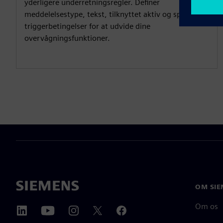
yderligere underretningsregler. Definer
meddelelsestype, tekst, tilknyttet aktiv og specifikke
triggerbetingelser for at udvide dine
overvågningsfunktioner.
OM SIE
Om os