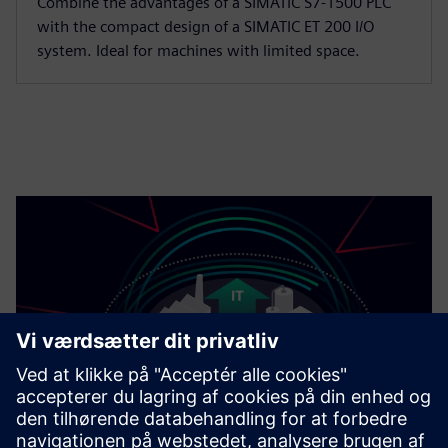
Combine the advantages of a SIMATIC S7-1500 PLC
with the compact design of a SIMATIC ET 200 I/O
system. Ideal for machines with limited space.