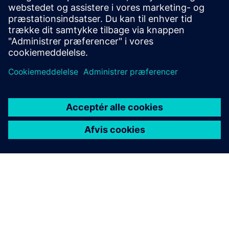
Cybersikkerhed for industrien
Sikkerhedsoplysninger
For at beskytte anlæg, systemer, maskiner og netværk
mod cybertrusler er det nødvendigt at implementere — og
løbende vedligeholde — et holistisk, avanceret industrielt
sikkerhedskoncept. Siemens produkter og løsninger udgør
kun ét element i et sådant koncept. For mere information
om industriel sikkerhed, besøg venligst.
Læs mere