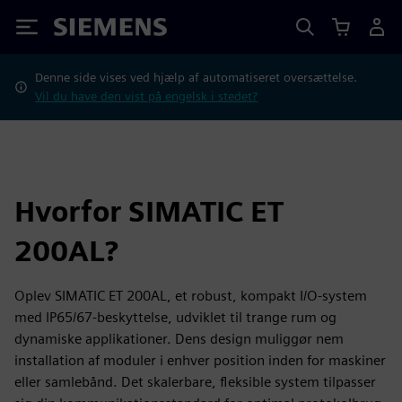
Siemens
Denne side vises ved hjælp af automatiseret oversættelse.
Vil du have den vist på engelsk i stedet?
Hvorfor SIMATIC ET
200AL?
Oplev SIMATIC ET 200AL, et robust, kompakt I/O-system
med IP65/67-beskyttelse, udviklet til trange rum og
dynamiske applikationer. Dens design muliggør nem
installation af moduler i enhver position inden for maskiner
eller samlebånd. Det skalerbare, fleksible system tilpasser