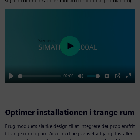
sig din kommunikationsstandard for optimal protokolbrug.
Play
02:00
Play
Mute
Settings
PIP
Enter
fulls
Optimer installationen i trange rum
Brug modulets slanke design til at integrere det problemfrit
i trange rum og områder med begrænset adgang. Installer