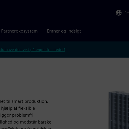
Re
Partnerøkosystem
Emner og indsigt
 du have den vist på engelsk i stedet?
et til smart produktion.
hjælp af fleksible
liggør problemfri
delighed og modstår barske
gseffektiv og fremtidsklar