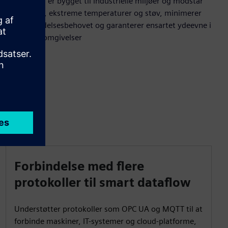
Gatewayen er bygget til industrielle miljøer og modstår
vibrationer, ekstreme temperaturer og støv, minimerer
vedligeholdelsesbehovet og garanterer ensartet ydeevne i
krævende omgivelser
Forbindelse med flere
protokoller til smart dataflow
Understøtter protokoller som OPC UA og MQTT til at
forbinde maskiner, IT-systemer og cloud-platforme,