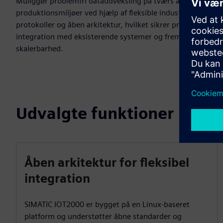
Muliggør problemfri dataudveksling på tværs af
produktionsmiljøer ved hjælp af fleksible industrielle
protokoller og åben arkitektur, hvilket sikrer problemfri
integration med eksisterende systemer og fremtidig
skalerbarhed.
Udvalgte funktioner
Åben arkitektur for fleksibel
integration
SIMATIC IOT2000 er bygget på en Linux-baseret
platform og understøtter åbne standarder og