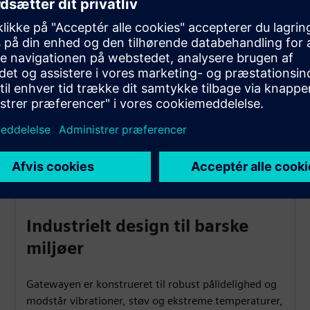
Udnyt realtidsdata til forudsigelig vedligeholdelse og
procesoptimering, reducere nedetid og forbedre
effektiviteten for at levere målbart ROI og understøtte
omkostningseffektiv digital transformation.
Industrielt design til barske
miljøer
Gatewayen er konstrueret til robust pålidelighed og
modstår vibrationer, støv og ekstreme temperaturer,