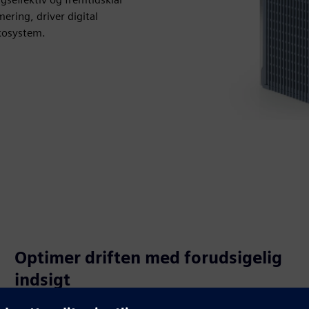
ering, driver digital
økosystem.
Optimer driften med forudsigelig
indsigt