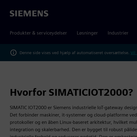
Siemens
Produkter & serviceydelser
Løsninger
Industrier
Denne side vises ved hjælp af automatiseret oversættelse.
Vil
Hvorfor SIMATICIOT2000?
SIMATIC IOT2000 er Siemens industrielle IoT-gateway design
Det forbinder maskiner, it-systemer og cloud-platforme ved 
protokoller og en åben Linux-baseret arkitektur, hvilket mu
integration og skalerbarhed. Den er bygget til robust påli
industrielle forhold og reducerer nedetid. Den er omkostnin