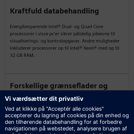
Kraftfuld databehandling
Energibesparende Intel® Dual- og Quad Core-
processorer i visse pc'er sikrer pålidelig ydeevne til
visualiserings- og kontrolopgaver. Andre muligheder
inkluderer processorer op til Intel® Xeon® med op til
32 GB RAM.
Forskellige grænseflader og
konfigurationer
Valgmulighederne omfatter 4x USB 3.1, 3x Gbit
Ethernet, RS 232/RS 485/RS 422, M.2 Solid-State-drev
(SSD), 4x USB 3.2 Gen2, 4x Ethernet-interface (RJ45)
og 2x DisplayPort (DP1.4-kompatibel, 1.3 valideret op