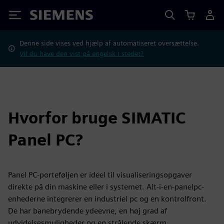
Siemens
Denne side vises ved hjælp af automatiseret oversættelse.
Vil du have den vist på engelsk i stedet?
Hvorfor bruge SIMATIC
Panel PC?
Panel PC-porteføljen er ideel til visualiseringsopgaver
direkte på din maskine eller i systemet. Alt-i-en-panelpc-
enhederne integrerer en industriel pc og en kontrolfront.
De har banebrydende ydeevne, en høj grad af
udvidelsesmuligheder og en strålende skærm.