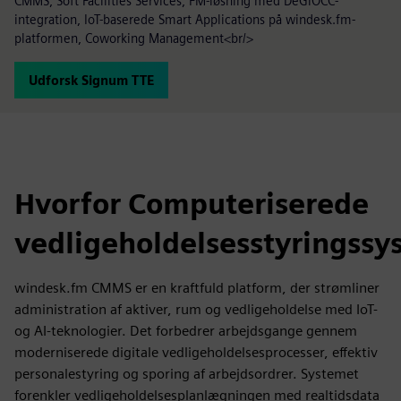
CMMS, Soft Facilities Services, FM-løsning med DeGiOCC-
integration, IoT-baserede Smart Applications på windesk.fm-
platformen, Coworking Management<br/>
Udforsk Signum TTE
Hvorfor Computeriserede
vedligeholdelsesstyringssy
windesk.fm CMMS er en kraftfuld platform, der strømliner
administration af aktiver, rum og vedligeholdelse med IoT-
og AI-teknologier. Det forbedrer arbejdsgange gennem
moderniserede digitale vedligeholdelsesprocesser, effektiv
personalestyring og sporing af arbejdsordrer. Systemet
forenkler vedligeholdelsesplanlægningen med realtidsdata