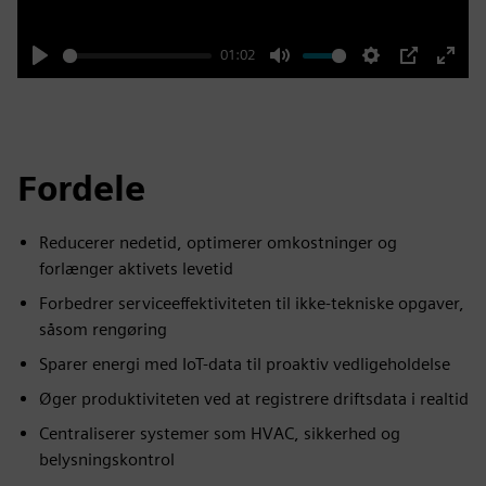
01:02
Play
Mute
Settings
PIP
Enter
fulls
Fordele
Reducerer nedetid, optimerer omkostninger og
forlænger aktivets levetid
Forbedrer serviceeffektiviteten til ikke-tekniske opgaver,
såsom rengøring
Sparer energi med IoT-data til proaktiv vedligeholdelse
Øger produktiviteten ved at registrere driftsdata i realtid
Centraliserer systemer som HVAC, sikkerhed og
belysningskontrol