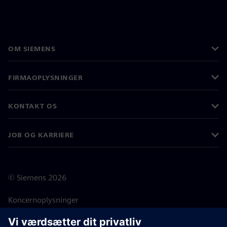
OM SIEMENS
FIRMAOPLYSNINGER
KONTAKT OS
JOB OG KARRIERE
©
Siemens
2026
Koncernoplysninger
Beskyttelse af personlige oplysninger