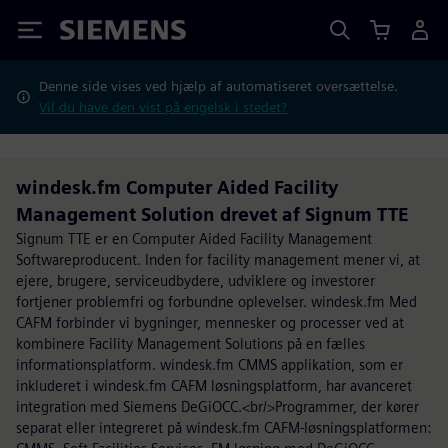
Siemens
Denne side vises ved hjælp af automatiseret oversættelse.
Vil du have den vist på engelsk i stedet?
windesk.fm Computer Aided Facility
Management Solution drevet af Signum TTE
Signum TTE er en Computer Aided Facility Management
Softwareproducent. Inden for facility management mener vi, at
ejere, brugere, serviceudbydere, udviklere og investorer
fortjener problemfri og forbundne oplevelser. windesk.fm Med
CAFM forbinder vi bygninger, mennesker og processer ved at
kombinere Facility Management Solutions på en fælles
informationsplatform. windesk.fm CMMS applikation, som er
inkluderet i windesk.fm CAFM løsningsplatform, har avanceret
integration med Siemens DeGiOCC.<br/>Programmer, der kører
separat eller integreret på windesk.fm CAFM-løsningsplatformen: