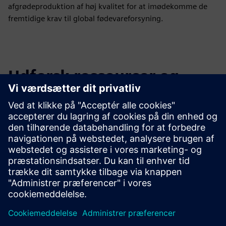
afgrødeproduktion af høj kvalitet for at imødekomme de
fremtidige krav til global fødevareforsyning.
Udforsk ressourcer og
relaterede produkter
Yderligere oplysninger og
ressourcer
Produktblad - Philips GreenPower LED produktionsmodul