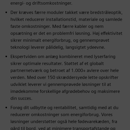
energi- og driftsomkostninger.
Der kræves færre moduler takket være bredstråleoptik,
hvilket reducerer installationstid, materiale og samlede
faste omkostninger. Med færre kabler og nem
opsætning er det en problemfri løsning. Høj effektivitet
sikrer minimalt energiforbrug, og gennemprøvet
teknologi leverer pålidelig, langsigtet ydeevne.
Ekspertviden om anlæg kombineret med lyserfaring
sikrer optimale resultater. Støttet af et globalt
partnernetværk og betroet af 1.000+ avlere over hele
verden. Med over 150 skræddersyede lette opskrifter
udviklet leverer vi gennemprøvede løsninger til at
imødekomme forskellige afgrødebehov og maksimere
din succes.
Forøg dit udbytte og rentabilitet, samtidig med at du
reducerer omkostninger som energiforbrug. Vores
løsninger understøtter også hele fødevarekæden, fra
gård til bord, ved at minimere transportafstande og