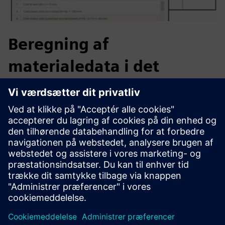
Beregning af
materialedata i det
elastiske område
Udfordring: At finde, sammenligne, spore
materialeegenskaber på tværs af internationale standarder.
Løsning: 380.000 materialer fra 67 standarder, med
krydsreferencetabeller og fuld sporbarhed af forældede,
tilbagekaldte standarder.
Resultater: Betydelig tidsbesparelse i materialesøgning og
krydshenvisninger.