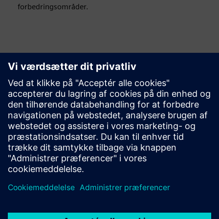
forbedringsområder.
Udforsk ressourcer og
relaterede produkter
Forudsætninger
ingen