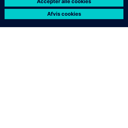
OM SIEMENS
FIRMAOPLYSNINGER
KONTAKT OS
JOB OG KARRIERE