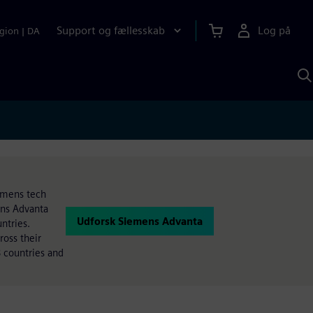
Support og fællesskab
Log på
gion
|
DA
S
m
S
A
iemens tech
ens Advanta
Udforsk Siemens Advanta
ntries.
oss their
 countries and