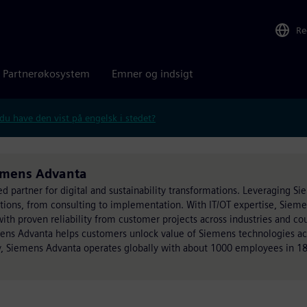
Re
Partnerøkosystem
Emner og indsigt
 du have den vist på engelsk i stedet?
iemens Advanta
ed partner for digital and sustainability transformations. Leveraging S
utions, from consulting to implementation. With IT/OT expertise, Siem
h proven reliability from customer projects across industries and cou
mens Advanta helps customers unlock value of Siemens technologies acr
, Siemens Advanta operates globally with about 1000 employees in 18