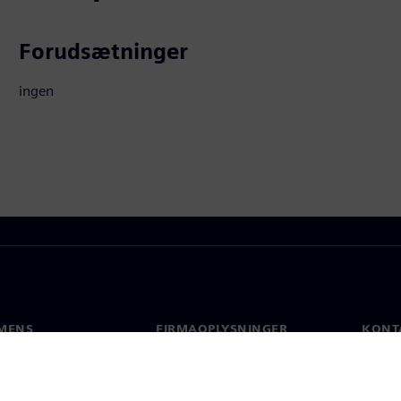
Forudsætninger
ingen
MENS
FIRMAOPLYSNINGER
KONT
Firma
Konta
Investorrelationer
Global