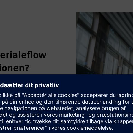
erialeflow
ionen?