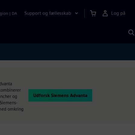
Support og fællesskab
Log på
gion
|
DA
S
m
S
A
Advanta
 kombinerer
Udforsk Siemens Advanta
ancher og
 Siemens-
 med omkring