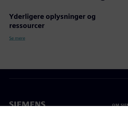
Yderligere oplysninger og
ressourcer
Se mere
OM SIE
Om os
Ledelse