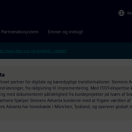
Re
Partnerøkosystem
Emner og indsigt
 du have den vist på engelsk i stedet?
ta
troet partner for digitale og bæredygtige transformationer. Siemens 
nd-løsninger, fra rådgivning til implementering. Med IT/OT-ekspertise
ing med dokumenteret pålidelighed fra kundeprojekter på tværs af br
artnere hjælper Siemens Advanta kunderne med at frigøre værdien af
ens Advanta har hovedsæde i München, Tyskland, og opererer globalt