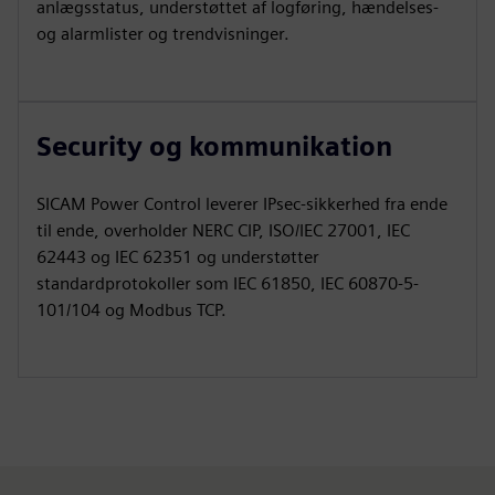
anlægsstatus, understøttet af logføring, hændelses-
og alarmlister og trendvisninger.
Security og kommunikation
SICAM Power Control leverer IPsec-sikkerhed fra ende
til ende, overholder NERC CIP, ISO/IEC 27001, IEC
62443 og IEC 62351 og understøtter
standardprotokoller som IEC 61850, IEC 60870‑5-
101/104 og Modbus TCP.