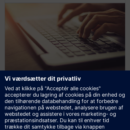
Udvid din viden
Deltag i gratis ekspertledede webinarer, behersk
komplekse emner med vores ekspertvejledninger og
PRO-tips-instruktionsvideoer, og få eksklusiv adgang
til Siemens' PRO-noter for den nyeste brancheindsigt.