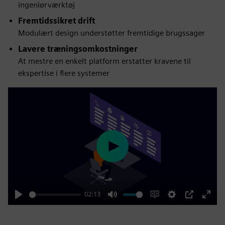
ingeniørværktøj
Fremtidssikret drift
Modulært design understøtter fremtidige brugssager
Lavere træningsomkostninger
At mestre en enkelt platform erstatter kravene til
ekspertise i flere systemer
Play
02:13
Play
Mute
Enable
Settings
PIP
Enter
captions
fulls