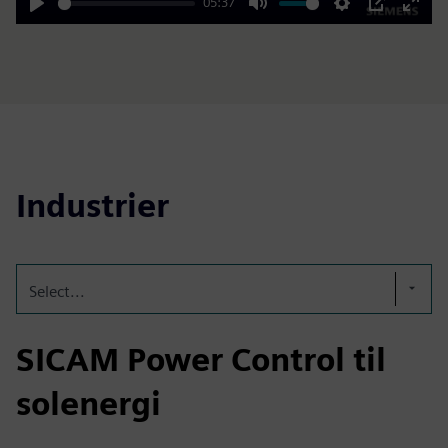
05:37
Play
Mute
Settings
PIP
Enter
fulls
Industrier
Select...
SICAM Power Control til
solenergi