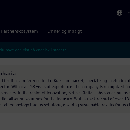
Re
Partnerøkosystem
Emner og indsigt
 du have den vist på engelsk i stedet?
enharia
itself as a reference in the Brazilian market, specializing in electrical
l sector. With over 28 years of experience, the company is recognized for
 services. In the realm of innovation, Setta's Digital Labs stands out as
igitalization solutions for the industry. With a track record of over 13 
tal technology into its solutions, ensuring sustainable results for its cl