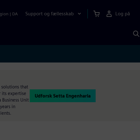
Support og fællesskab
Log på
gion
|
DA
S
m
S
A
 solutions that
 its expertise
Udforsk Setta Engenharia
 a Business Unit
years in
ients.