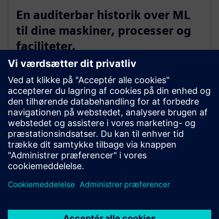
En auditerbar historik over ML
til dine maskiner, processer og
faciliteter.
Da fysisk udstyr og proces betinget ændrer sig eller
driver over tid, har du brug for en kontinuerlig og
tilføjelig tilgang til konstant at optimere. Historien
om, hvordan det sker, er vigtig viden for dit
operationelle team og er et nyt datasæt, der kan give
værdifuld indsigt til din virksomhed.