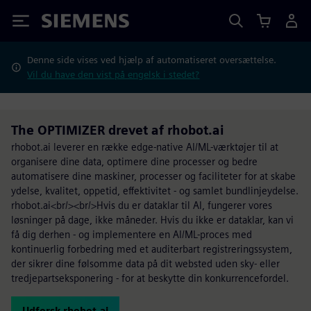
Siemens
Denne side vises ved hjælp af automatiseret oversættelse.
Vil du have den vist på engelsk i stedet?
The OPTIMIZER drevet af rhobot.ai
rhobot.ai leverer en række edge-native AI/ML-værktøjer til at
organisere dine data, optimere dine processer og bedre
automatisere dine maskiner, processer og faciliteter for at skabe
ydelse, kvalitet, oppetid, effektivitet - og samlet bundlinjeydelse.
rhobot.ai<br/><br/>Hvis du er dataklar til AI, fungerer vores
løsninger på dage, ikke måneder. Hvis du ikke er dataklar, kan vi
få dig derhen - og implementere en AI/ML-proces med
kontinuerlig forbedring med et auditerbart registreringssystem,
der sikrer dine følsomme data på dit websted uden sky- eller
tredjepartseksponering - for at beskytte din konkurrencefordel.
Udforsk rhobot.ai