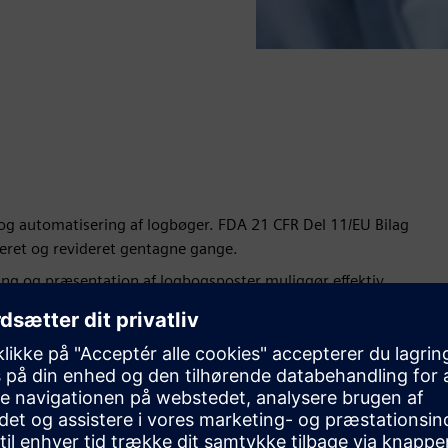
og automatisering af logbøger. FDA 21 CFR Del 11/EU Bilag
ceret og revideret gentagne gange.
ring og præsentation af logbogsposter muliggør effektiv
ourcer, samtidig med at datakvaliteten og pålideligheden
ende for reel digital transformation.
systemlandskab. Dataudveksling med systemer på højere niveau
ntuitiv. Tilpasset og genanvendelig.