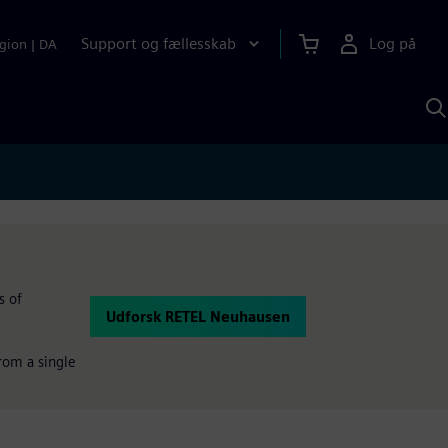
Support og fællesskab
Log på
gion
|
DA
S
m
S
A
s of
Udforsk RETEL Neuhausen
rom a single