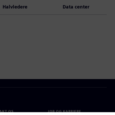
Halvledere
Data center
AKT OS
JOB OG KARRIERE