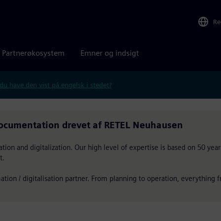
Re
Partnerøkosystem
Emner og indsigt
 du have den vist på engelsk i stedet?
ocumentation drevet af RETEL Neuhausen
:
on and digitalization. Our high level of expertise is based on 50 year
t.
tion / digitalisation partner. From planning to operation, everything f