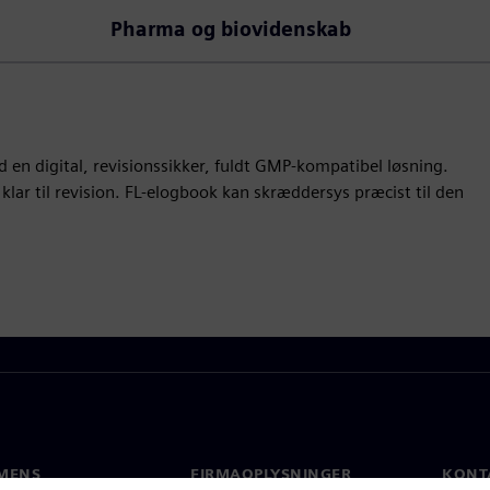
Pharma og biovidenskab
 en digital, revisionssikker, fuldt GMP-kompatibel løsning.
klar til revision. FL-elogbook kan skræddersys præcist til den
MENS
FIRMAOPLYSNINGER
KONT