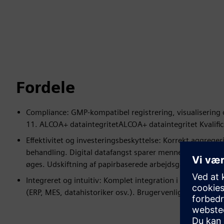
Fordele
Compliance: GMP-kompatibel registrering, visualisering 
11. ALCOA+ dataintegritetALCOA+ dataintegritet Kvalifi
Effektivitet og investeringsbeskyttelse: Korrekt aggrege
behandling. Digital datafangst sparer menneskelige ress
øges. Udskiftning af papirbaserede arbejdsgange er afgør
Integreret og intuitiv: Komplet integration i kundens 
(ERP, MES, datahistoriker osv.). Brugervenlig, enkel og i