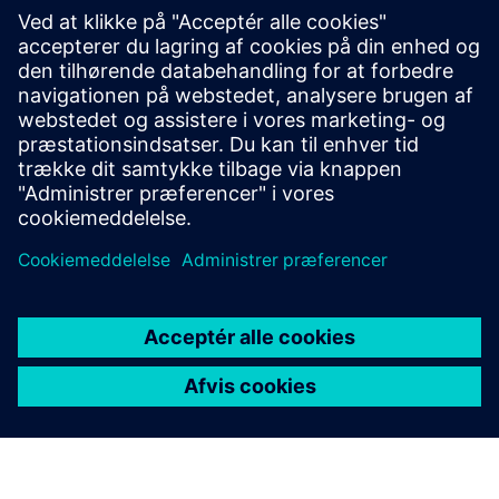
Bestemmer kontinuerligt H2 og He i binære eller
kvasi-binære gasblandinger baseret på termisk
ledningsevne. Systemet bruger to uafhængige
gasanalysatorlinjer i et rack for at overholde
internationale direktiver.