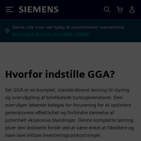
Siemens
Denne side vises ved hjælp af automatiseret oversættelse.
Vil du have den vist på engelsk i stedet?
Hvorfor indstille GGA?
Set GGA er en komplet, standardiseret løsning til styring
og overvågning af brintkølede turbogeneratorer. Den
overvåger løbende kølegas for forurening for at optimere
generatorens effektivitet og forhindre dannelse af
potentielt eksplosive blandinger. Denne komplette løsning
giver den dobbelte fordel ved at være enkel at håndtere og
have lave initiale investeringsomkostninger.