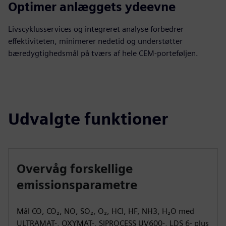
Optimer anlæggets ydeevne
Livscyklusservices og integreret analyse forbedrer
effektiviteten, minimerer nedetid og understøtter
bæredygtighedsmål på tværs af hele CEM-porteføljen.
Udvalgte funktioner
Overvåg forskellige
emissionsparametre
Mål CO, CO₂, NO, SO₂, O₂, HCl, HF, NH3, H₂O med
ULTRAMAT-, OXYMAT-, SIPROCESS UV600-, LDS 6- plus