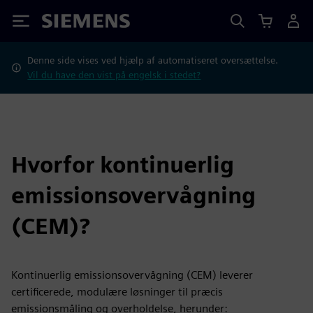
Siemens
Denne side vises ved hjælp af automatiseret oversættelse.
Vil du have den vist på engelsk i stedet?
Hvorfor kontinuerlig
emissionsovervågning
(CEM)?
Kontinuerlig emissionsovervågning (CEM) leverer
certificerede, modulære løsninger til præcis
emissionsmåling og overholdelse, herunder: