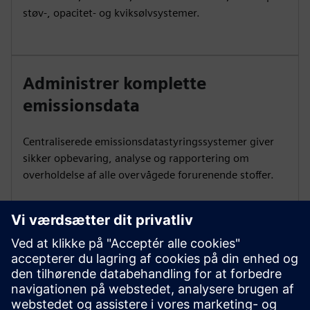
støv-, opacitet- og kviksølvsystemer.
Administrer komplette
emissionsdata
Centraliserede emissionsdatastyringssystemer giver
sikker opbevaring, analyse og rapportering om
overholdelse af alle overvågede forurenende stoffer.
Sikre pålidelig prøvehåndtering
Konditioneringsenheder med pumper, kølere og NOx-
omformere leverer nøjagtige resultater til gasanalyse