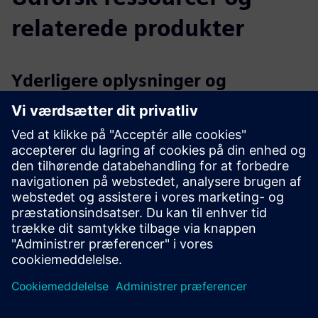
relaterede produkter
Yderligere oplysninger og
ressourcer
PointGrabs hjemmeside, ressourcer og kontaktformularer
PointGrab LinkedIn-side
Forudsætninger
Grundlæggende netværkskrav - kun udgående porte 8883
og 443 skal åbnes