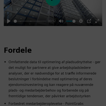
Play
00:52
Play
Mute
Settings
PIP
Enter
fulls
Fordele
Omfattende data til optimering af pladsudnyttelse - gør
det muligt for partnere at give arbejdspladsledere
analyser, der er nødvendige for at træffe informerede
beslutninger i forbindelse med optimering af deres
ejendomsinvestering og kan reagere på nuværende
plads- og medarbejderbehov og forberede sig på
fremtidige tendenser, der påvirker arbejdsstyrken
Forbedret medarbejderoplevelse - PointGrabs