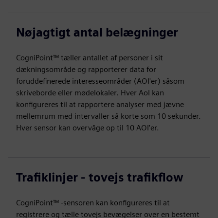
Nøjagtigt antal belægninger
CogniPoint™ tæller antallet af personer i sit
dækningsområde og rapporterer data for
foruddefinerede interesseområder (AOI'er) såsom
skriveborde eller mødelokaler. Hver AoI kan
konfigureres til at rapportere analyser med jævne
mellemrum med intervaller så korte som 10 sekunder.
Hver sensor kan overvåge op til 10 AOI'er.
Trafiklinjer - tovejs trafikflow
CogniPoint™ -sensoren kan konfigureres til at
registrere og tælle tovejs bevægelser over en bestemt