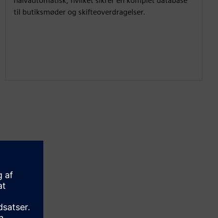
halvautomatisk, hvilket sikrer en komplet database
til butiksmøder og skifteoverdragelser.