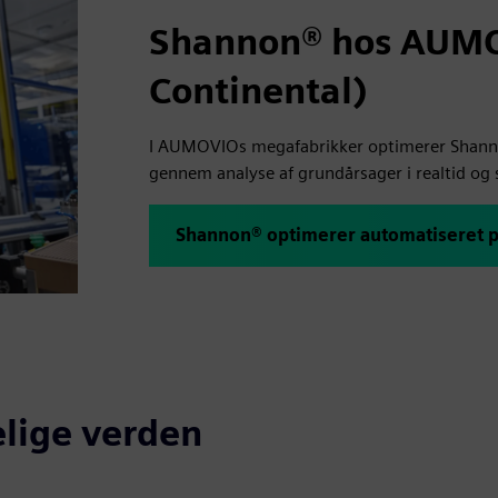
Shannon® hos AUMOV
Continental)
I AUMOVIOs megafabrikker optimerer Shanno
gennem analyse af grundårsager i realtid og s
Shannon® optimerer automatiseret 
elige verden