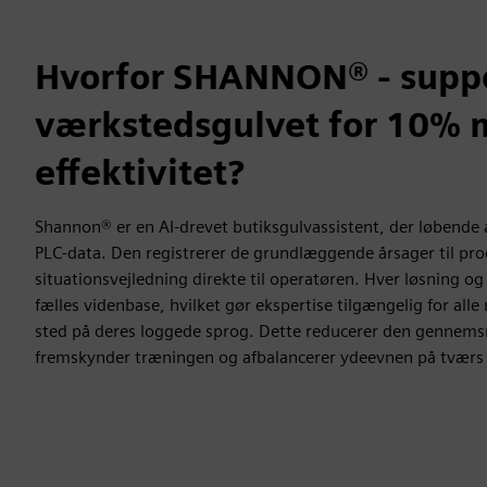
Hvorfor SHANNON® - supp
værkstedsgulvet for 10% 
effektivitet?
Shannon® er en AI-drevet butiksgulvassistent, der løbende 
PLC-data. Den registrerer de grundlæggende årsager til pro
situationsvejledning direkte til operatøren. Hver løsning o
fælles videnbase, hvilket gør ekspertise tilgængelig for all
sted på deres loggede sprog. Dette reducerer den gennemsni
fremskynder træningen og afbalancerer ydeevnen på tværs a