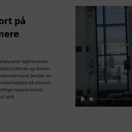
ort på
mere
analyserer højfrekvente
duktivitetstab og leverer
g operatørinput beriger en
e medarbejdere på ethvert
tlige reparationstid,
f skift.
Play