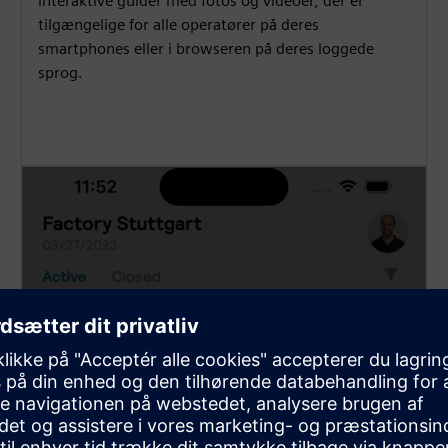
interaktive guider med fotos og videoer, der er
tilgængelige for alle operatører på deres
smartphones eller i browseren på deres loggede
sprog.