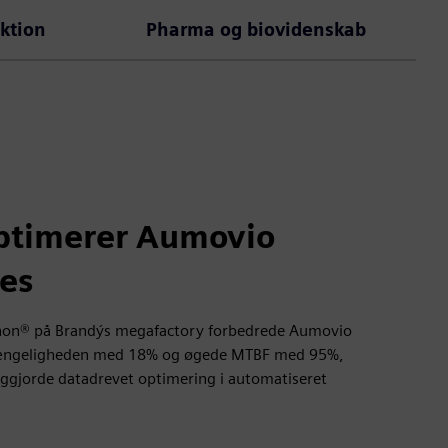
ktion
Pharma og biovidenskab
ptimerer Aumovio
es
non® på Brandýs megafactory forbedrede Aumovio
ilgængeligheden med 18% og øgede MTBF med 95%,
ggjorde datadrevet optimering i automatiseret