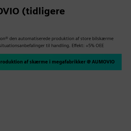
IO (tidligere
n® den automatiserede produktion af store bilskærme
ituationsanbefalinger til handling. Effekt: +5% OEE
produktion af skærme i megafabrikker @ AUMOVIO