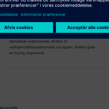
Hurtig eskalering til
vedligeholdelse
Hvis operatørerne ikke kan løse et problem, kan
hændelser videresendes direkte til
vedligeholdelsespersonalet via appen, hvilket giver
en hurtig responstid.