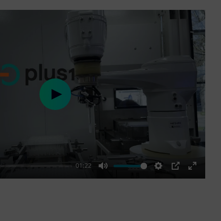
Play
01:22
Mute
Settings
PIP
Enter
fullscre