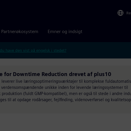
Re
Partnerøkosystem
Emner og indsigt
 du have den vist på engelsk i stedet?
 for Downtime Reduction drevet af plus10
og leverer live læringsoptimeringsværktøjer til komplekse fuldautomat
er verdensomspændende unikke inden for levende læringssystemer til
roduktion (fuldt GMP-kompatibel), men er også til stede i andre indus
es til at opdage rodårsager, fejlfinding, videnoverførsel og kvalitetsopt