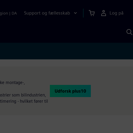
Support og fællesskab
Log på
gion
|
DA
S
m
S
A
iske montage-,
Udforsk plus10
trier som bilindustrien,
imering - hvilket fører til