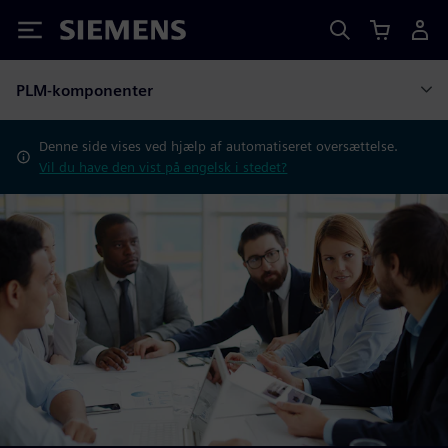
Siemens
PLM-komponenter
Denne side vises ved hjælp af automatiseret oversættelse.
Vil du have den vist på engelsk i stedet?