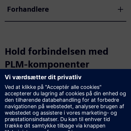
Forhandlere
Hold forbindelsen med
PLM-komponenter
Læs bloggen
Få nye perspektiver på PLM Components og PLM-markedet
generelt.