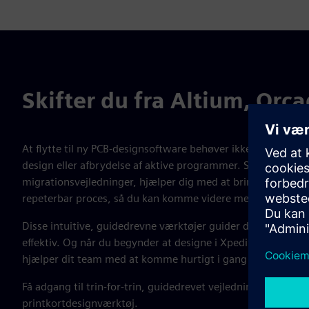
Skifter du fra Altium, Orca
At flytte til ny PCB-designsoftware behøver ikke at betyde 
design eller afbrydelse af aktive programmer. Siemens gui
migrationsvejledninger, hjælper dig med at bringe dit eksis
repeterbar proces, så du kan komme videre med tillid.
Disse intuitive, guidedrevne værktøjer guider dig gennem mi
effektiv. Og når du begynder at designe i Xpedition, har du
hjælper dit team med at komme hurtigt i gang og maksimer
Få adgang til trin-for-trin, guidedrevet vejledning til at fly
printkortdesignværktøj.