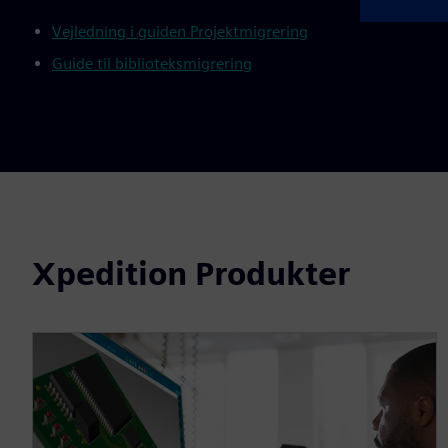
Vejledning i guiden Projektmigrering
Guide til biblioteksmigrering
Xpedition Produkter