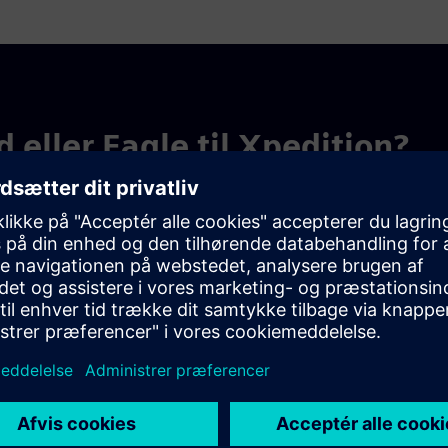
d eller Eagle til Xpedition?
genopbygning af biblioteker, genkontrol af ethvert ældre
debaserede migreringsværktøjer, parret med vores
terende design og biblioteker ind i Xpedition med en klar,
greringen trin for trin, hvilket gør overgangen enkel og
 adgang til gratis, on-demand-træningsressourcer, der
e produktiviteten.
tte designs og biblioteker fra dit nuværende