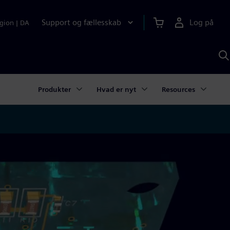
Support og fællesskab
Log på
gion
|
DA
S
m
S
A
Produkter
Hvad er nyt
Resources