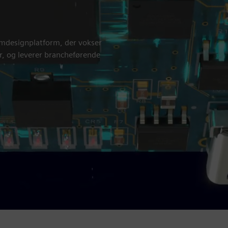
emdesignplatform, der vokser
r, og leverer brancheførende