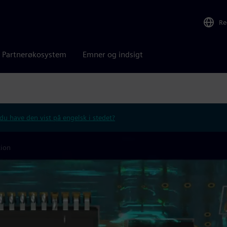
Re
Partnerøkosystem
Emner og indsigt
 du have den vist på engelsk i stedet?
tion