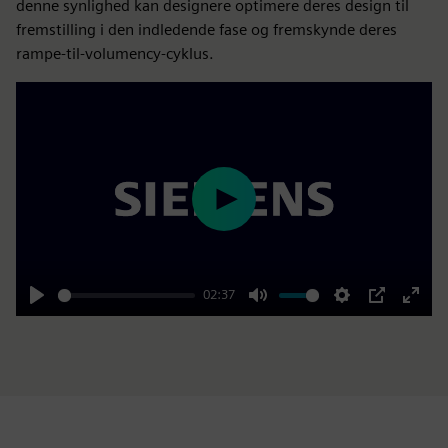
denne synlighed kan designere optimere deres design til
fremstilling i den indledende fase og fremskynde deres
rampe-til-volumency-cyklus.
Play
02:37
Play
Mute
Settings
PIP
Enter
fulls