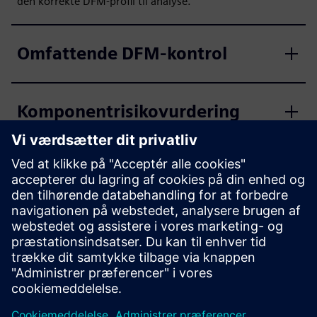
den korrekte DFM-profil til analyse.
Omfattende DFM-kontrol
Komponentrisikovurdering
DFM-profilsamarbejde
Design og optimering af
monteringspanel