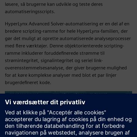
løsere, så brugerne kan udvikle og teste deres
automatiseringsscripts.
HyperLynx Advanced Solver-automatisering er en del af en
bredere scripting-ramme for hele HyperLynx-familien, der
gør det muligt at oprette automatiserede analyseprocesser
med flere værktøjer. Denne objektorienterede scripting-
ramme inkluderer foruddefinerede strømme til
strømintegritet, signalintegritet og seriel link-
overensstemmelsesanalyse, der giver brugerne mulighed
for at køre komplekse analyser med blot et par linjer
brugerdefineret kode.