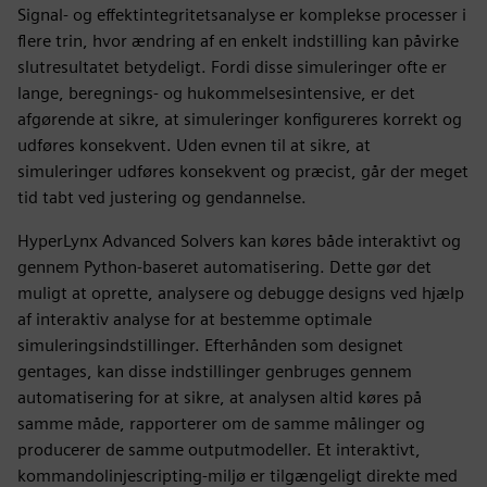
Signal- og effektintegritetsanalyse er komplekse processer i
flere trin, hvor ændring af en enkelt indstilling kan påvirke
slutresultatet betydeligt. Fordi disse simuleringer ofte er
lange, beregnings- og hukommelsesintensive, er det
afgørende at sikre, at simuleringer konfigureres korrekt og
udføres konsekvent. Uden evnen til at sikre, at
simuleringer udføres konsekvent og præcist, går der meget
tid tabt ved justering og gendannelse.
HyperLynx Advanced Solvers kan køres både interaktivt og
gennem Python-baseret automatisering. Dette gør det
muligt at oprette, analysere og debugge designs ved hjælp
af interaktiv analyse for at bestemme optimale
simuleringsindstillinger. Efterhånden som designet
gentages, kan disse indstillinger genbruges gennem
automatisering for at sikre, at analysen altid køres på
samme måde, rapporterer om de samme målinger og
producerer de samme outputmodeller. Et interaktivt,
kommandolinjescripting-miljø er tilgængeligt direkte med