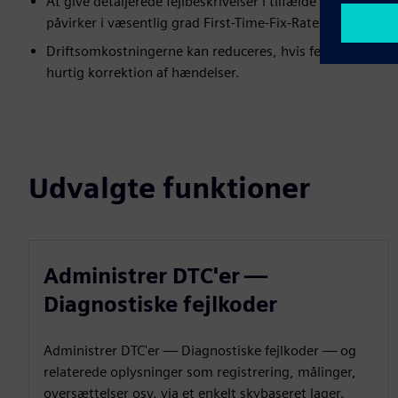
At give detaljerede fejlbeskrivelser i tilfælde af hænde
påvirker i væsentlig grad First-Time-Fix-Rates
Driftsomkostningerne kan reduceres, hvis fejlbeskrivelser
hurtig korrektion af hændelser.
Udvalgte funktioner
Administrer DTC'er —
Diagnostiske fejlkoder
Administrer DTC'er — Diagnostiske fejlkoder — og
relaterede oplysninger som registrering, målinger,
oversættelser osv. via et enkelt skybaseret lager.