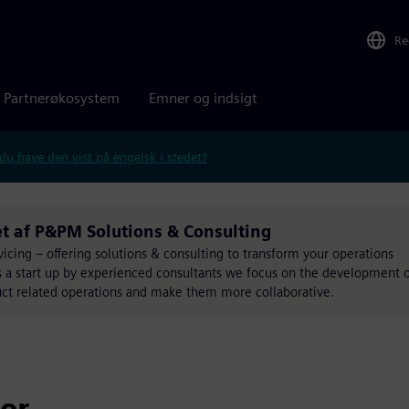
Re
Partnerøkosystem
Emner og indsigt
 du have den vist på engelsk i stedet?
t af P&PM Solutions & Consulting
cing – offering solutions & consulting to transform your operations
s a start up by experienced consultants we focus on the development 
uct related operations and make them more collaborative.
for