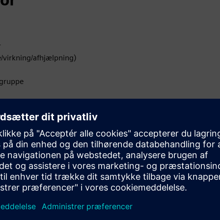
r
e/virkning/afhjælpning)
lgruppe
 operationer
 distribution af fejlkoder og relaterede korrigerende
rviceydelse.