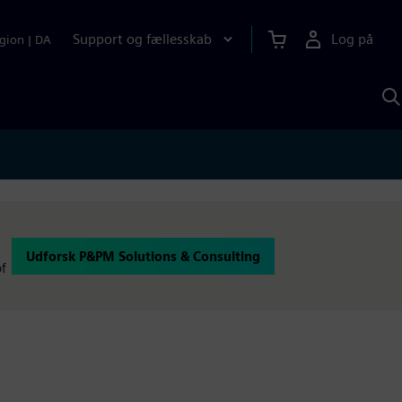
Support og fællesskab
Log på
gion
|
DA
S
m
S
A
Udforsk P&PM Solutions & Consulting
of