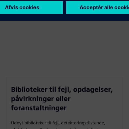
lser sammen med den rigtige foranstaltning og handlingsplan
 og deres korrigerende foranstaltninger resulterer i en
Biblioteker til fejl, opdagelser,
påvirkninger eller
foranstaltninger
Udnyt biblioteker til fejl, detekteringstilstande,