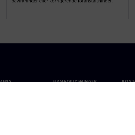
påvirkninger eller korrigerende foranstaltninger.
MENS
FIRMAOPLYSNINGER
KONT
Firma
Konta
Investorrelationer
Global
 og presse
Strategi