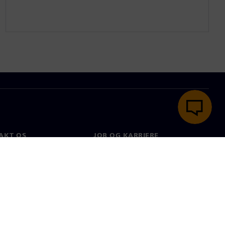
AKT OS
JOB OG KARRIERE
kt
Job og karriere
e afdelinger
Ledige stillinger