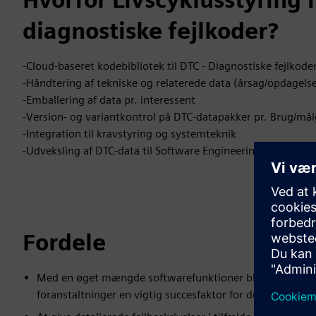
diagnostiske fejlkoder?
-Cloud-baseret kodebibliotek til DTC - Diagnostiske fejlkode
-Håndtering af tekniske og relaterede data (årsag/opdagels
-Emballering af data pr. interessent
-Version- og variantkontrol på DTC-datapakker pr. Brug/må
-Integration til kravstyring og systemteknik
-Udveksling af DTC-data til Software Engineering såvel som
Fordele
Med en øget mængde softwarefunktioner bliver styring og
foranstaltninger en vigtig succesfaktor for den nyeste se