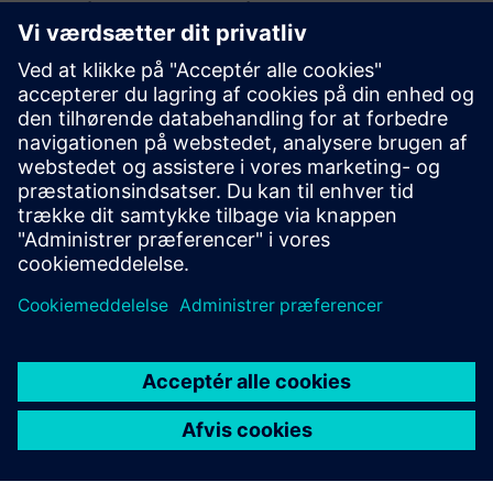
Yderligere oplysninger og
ressourcer
Markedsføringswebsted
E-handel
Forudsætninger
Ingen