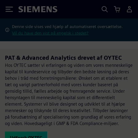
Siemens
Denne side vises ved hjælp af automatiseret oversættelse.
Vil du have den vist på engelsk i stedet?
PAT & Advanced Analytics drevet af OYTEC
Hos OYTEC sætter vi erfaringen og viden om vores menneskelige
kapital til kundeservice og tilbyder den bedste løsning på deres
behov i tråd med forretningsmålene: Ønsket om at etablere et
tæt og varigt partnerforhold med vores kunder baseret på
gensidig tillid, fælles arbejde og fremragende service. Under
hensyntagen til menneskelig kapital som et differentielt
element. Systemer vil blive designet og udviklet til at hjælpe
mennesker og tilskynde til deres kreativitet. Tilbyder løsninger
på forudsætning af specialisering som grundlag af vores erfaring
og viden. Hovedsageligt i GMP & FDA Compliance-miljøer.
Udforsk OYTEC