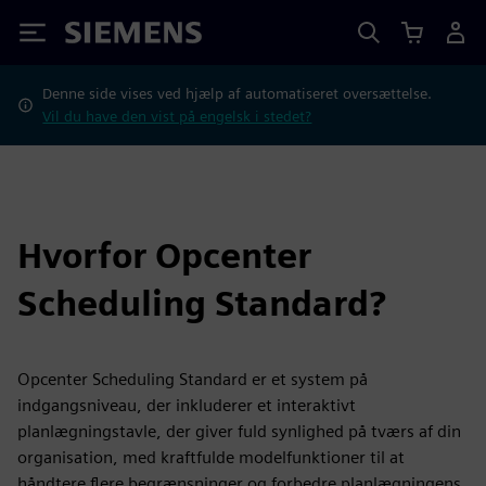
Siemens
Denne side vises ved hjælp af automatiseret oversættelse.
Vil du have den vist på engelsk i stedet?
Hvorfor Opcenter
Scheduling Standard?
Opcenter Scheduling Standard er et system på
indgangsniveau, der inkluderer et interaktivt
planlægningstavle, der giver fuld synlighed på tværs af din
organisation, med kraftfulde modelfunktioner til at
håndtere flere begrænsninger og forbedre planlægningens