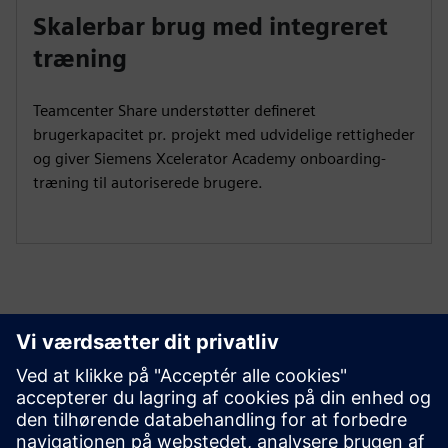
Skalerbar brug med integreret
træning
Teamcenter Share understøtter defineret
brugerkapacitet pr. projekt med udvidelige rettigheder
og giver Siemens Xcelerator Academy onboarding-
træning til autoriserede brugere.
Kom godt i gang