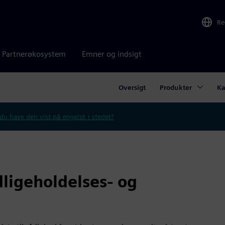
Re
Partnerøkosystem
Emner og indsigt
Oversigt
Produkter
Ka
 du have den vist på engelsk i stedet?
dligeholdelses- og