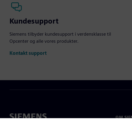
Kundesupport
Siemens tilbyder kundesupport i verdensklasse til
Opcenter og alle vores produkter.
Kontakt support
OM SIE
Om os