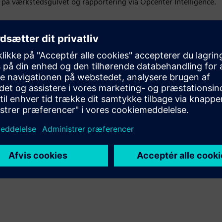
på værkstedsgulvet og rapportering via Opcenter Intelligence.
er Execution produkter