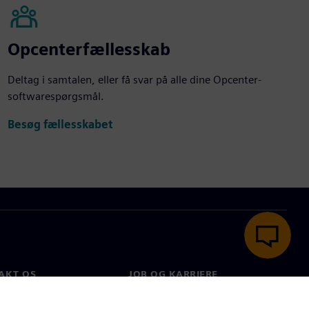
Opcenterfællesskab
Deltag i samtalen, eller få svar på alle dine Opcenter-
softwarespørgsmål.
Besøg fællesskabet
AKT OS
JOB OG KARRIERE
kt
Job og karriere