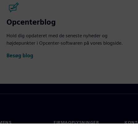
Opcenterblog
Hold dig opdateret med de seneste nyheder og
højdepunkter i Opcenter-softwaren på vores blogside.
Besøg blog
MENS
FIRMAOPLYSNINGER
KONT
Firma
Konta