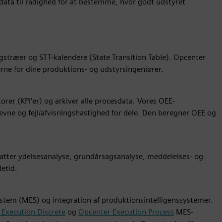
data til rådighed for at bestemme, hvor godt udstyret
gstræer og STT-kalendere (State Transition Table). Opcenter
ne for dine produktions- og udstyrsingeniører.
er (KPI'er) og arkiver alle procesdata. Vores OEE-
vne og fejl/afvisningshastighed for dele. Den beregner OEE og
fatter ydelsesanalyse, grundårsagsanalyse, meddelelses- og
etid.
tem (MES) og integration af produktionsintelligenssystemer.
Execution Discrete
og
Opcenter Execution Process
MES-