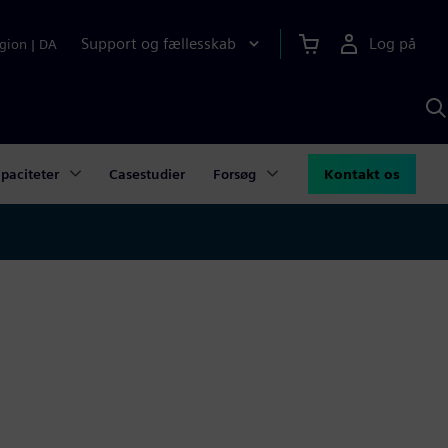
Support og fællesskab
Log på
gion
|
DA
S
m
S
A
paciteter
Casestudier
Forsøg
Kontakt os