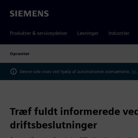
Siemens
Produkter & serviceydelser
Løsninger
Industrier
Opcenter
Denne side vises ved hjælp af automatiseret oversættelse.
Vil
Træf fuldt informerede ve
driftsbeslutninger