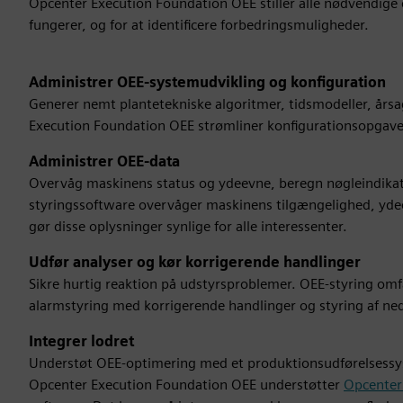
Opcenter Execution Foundation OEE stiller alle nødvendige 
fungerer, og for at identificere forbedringsmuligheder.
Administrer OEE-systemudvikling og konfiguration
Generer nemt plantetekniske algoritmer, tidsmodeller, årsa
Execution Foundation OEE strømliner konfigurationsopgaver
Administrer OEE-data
Overvåg maskinens status og ydeevne, beregn nøgleindikator
styringssoftware overvåger maskinens tilgængelighed, ydee
gør disse oplysninger synlige for alle interessenter.
Udfør analyser og kør korrigerende handlinger
Sikre hurtig reaktion på udstyrsproblemer. OEE-styring om
alarmstyring med korrigerende handlinger og styring af ned
Integrer lodret
Understøt OEE-optimering med et produktionsudførelsessys
Opcenter Execution Foundation OEE understøtter
Opcenter 