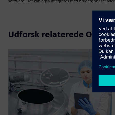
software. Det kan også integreres med brugergrænseflader 
Udforsk relaterede Opcent