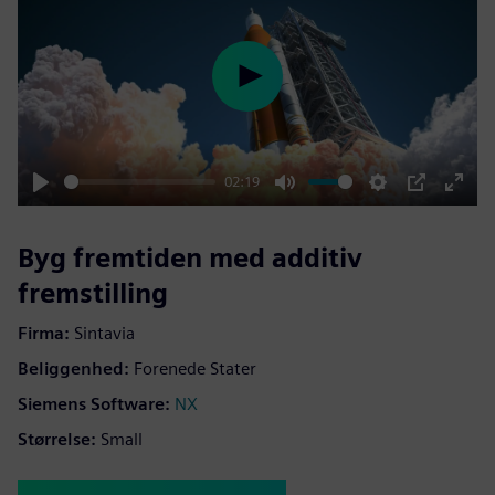
Play
02:19
Play
Mute
Settings
PIP
Enter
fulls
Byg fremtiden med additiv
fremstilling
Firma:
Sintavia
Beliggenhed:
Forenede Stater
Siemens Software:
NX
Størrelse:
Small