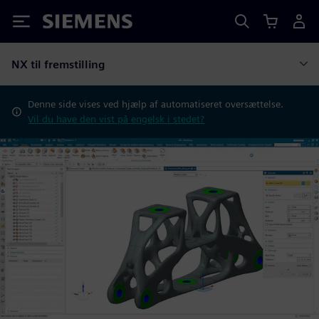
Siemens
NX til fremstilling
Denne side vises ved hjælp af automatiseret oversættelse.
Vil du have den vist på engelsk i stedet?