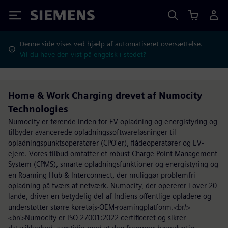
Siemens
Denne side vises ved hjælp af automatiseret oversættelse.
Vil du have den vist på engelsk i stedet?
Home & Work Charging drevet af Numocity
Technologies
Numocity er førende inden for EV-opladning og energistyring og
tilbyder avancerede opladningssoftwareløsninger til
opladningspunktsoperatører (CPO'er), flådeoperatører og EV-
ejere. Vores tilbud omfatter et robust Charge Point Management
System (CPMS), smarte opladningsfunktioner og energistyring og
en Roaming Hub & Interconnect, der muliggør problemfri
opladning på tværs af netværk. Numocity, der opererer i over 20
lande, driver en betydelig del af Indiens offentlige opladere og
understøtter større køretøjs-OEM-roamingplatform.<br/>
<br/>Numocity er ISO 27001:2022 certificeret og sikrer