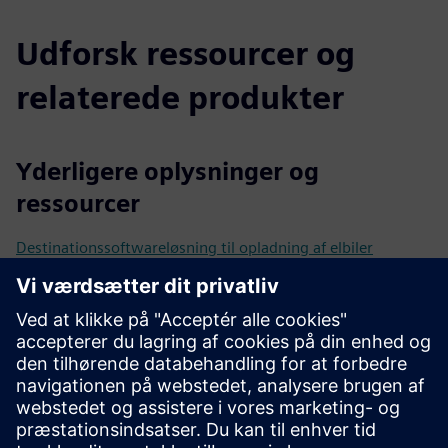
Udforsk ressourcer og
relaterede produkter
Yderligere oplysninger og
ressourcer
Destinationssoftwareløsning til opladning af elbiler
Introduktion til Noodoo EV OS
AWS x Noodoo AI-casestudie
ChargerQuest EV-opladningsnetværk Casestudie - Ren
styring til udvidelse
Noodoo Plug2Grid
Noodoe-kursus på Siemens University
Forudsætninger