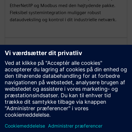
EtherNet/IP og Modbus med den højtydende pakke.
Fleksibel systemintegration muliggør robust
dataudveksling og kontrol i dit industrielle netværk.
Avanceret motorbeskyttelse
Drag fordel af omfattende motoroverbelastning og
valgfri termistorbeskyttelse. Anvend innovativ
drejningsmomentstyring og automatisk
parameterisering for enkel idriftsættelse og pålidelig
ydeevne under skiftende belastninger.