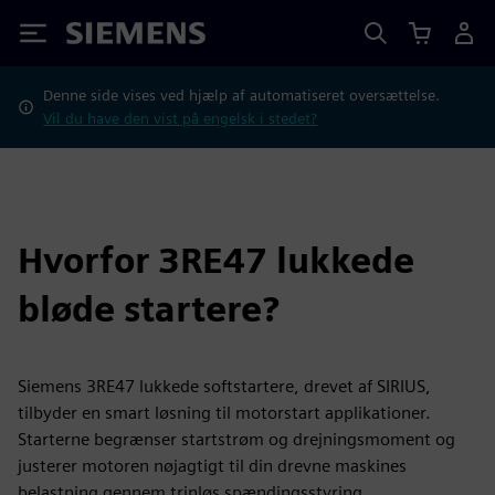
Siemens
Denne side vises ved hjælp af automatiseret oversættelse.
Vil du have den vist på engelsk i stedet?
Hvorfor 3RE47 lukkede
bløde startere?
Siemens 3RE47 lukkede softstartere, drevet af SIRIUS,
tilbyder en smart løsning til motorstart applikationer.
Starterne begrænser startstrøm og drejningsmoment og
justerer motoren nøjagtigt til din drevne maskines
belastning gennem trinløs spændingsstyring.