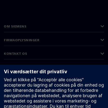
OM SIEMENS
FIRMAOPLYSNINGER
KONTAKT OS
JOB OG KARRIERE
©
Siemens
2026
Koncernoplysninger