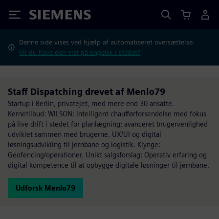
Siemens
Denne side vises ved hjælp af automatiseret oversættelse.
Vil du have den vist på engelsk i stedet?
Staff Dispatching drevet af Menlo79
Startup i Berlin, privatejet, med mere end 30 ansatte.
Kernetilbud: WILSON: Intelligent chaufførforsendelse med fokus
på live drift i stedet for planlægning; avanceret brugervenlighed
udviklet sammen med brugerne. UX/UI og digital
løsningsudvikling til jernbane og logistik. Klynge:
Geofencing/operationer. Unikt salgsforslag: Operativ erfaring og
digital kompetence til at opbygge digitale løsninger til jernbane.
Udforsk Menlo79