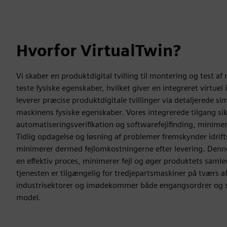
Hvorfor VirtualTwin?
Vi skaber en produktdigital tvilling til montering og test a
teste fysiske egenskaber, hvilket giver en integreret virtuel 
leverer præcise produktdigitale tvillinger via detaljerede si
maskinens fysiske egenskaber. Vores integrerede tilgang sikr
automatiseringsverifikation og softwarefejlfinding, minimere
Tidlig opdagelse og løsning af problemer fremskynder idrif
minimerer dermed fejlomkostningerne efter levering. Denne
en effektiv proces, minimerer fejl og øger produktets samled
tjenesten er tilgængelig for tredjepartsmaskiner på tværs af
industrisektorer og imødekommer både engangsordrer og s
model.