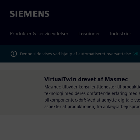
Siemens
Produkter & serviceydelser
Løsninger
Industrier
Denne side vises ved hjælp af automatiseret oversættelse.
Vil
VirtualTwin drevet af Masmec
Masmec tilbyder konsulenttjenester til produkt
teknologi med deres omfattende erfaring med a
bilkomponenter.<br/>Ved at udnytte digitale væ
aspekter af produktionen, fra anlægsarbejdsproce