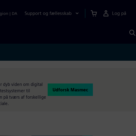
Support og fællesskab
Log på
gion
|
DA
S
m
S
A
r dyb viden om digital
Udforsk Masmec
estsystemer til
på tværs af forskellige
iale.