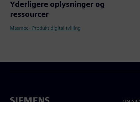
Yderligere oplysninger og
ressourcer
Masmec - Produkt digital tvilling
OM SIE
Om os
Ledelse
Nyheder