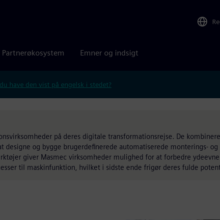
Re
Partnerøkosystem
Emner og indsigt
 du have den vist på engelsk i stedet?
ionsvirksomheder på deres digitale transformationsrejse. De kombinere
t designe og bygge brugerdefinerede automatiserede monterings- og t
rktøjer giver Masmec virksomheder mulighed for at forbedre ydeevnen 
sser til maskinfunktion, hvilket i sidste ende frigør deres fulde potent