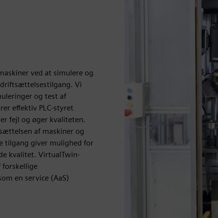
f maskiner ved at simulere og
idriftsættelsestilgang. Vi
muleringer og test af
er effektiv PLC-styret
r fejl og øger kvaliteten.
tsættelsen af maskiner og
 tilgang giver mulighed for
e kvalitet. VirtualTwin-
 forskellige
om en service (AaS)