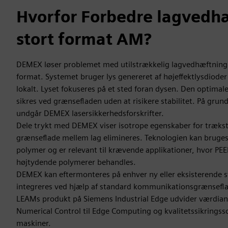
Hvorfor Forbedre lagvedhæ
stort format AM?
DEMEX løser problemet med utilstrækkelig lagvedhæftning i a
format. Systemet bruger lys genereret af højeffektlysdioder
lokalt. Lyset fokuseres på et sted foran dysen. Den optimal
sikres ved grænsefladen uden at risikere stabilitet. På grund
undgår DEMEX lasersikkerhedsforskrifter.
Dele trykt med DEMEX viser isotrope egenskaber for trækst
grænseflade mellem lag elimineres. Teknologien kan bruge
polymer og er relevant til krævende applikationer, hvor PEEK
højtydende polymerer behandles.
DEMEX kan eftermonteres på enhver ny eller eksisterende s
integreres ved hjælp af standard kommunikationsgrænsefla
LEAMs produkt på Siemens Industrial Edge udvider værdian
Numerical Control til Edge Computing og kvalitetssikringss
maskiner.