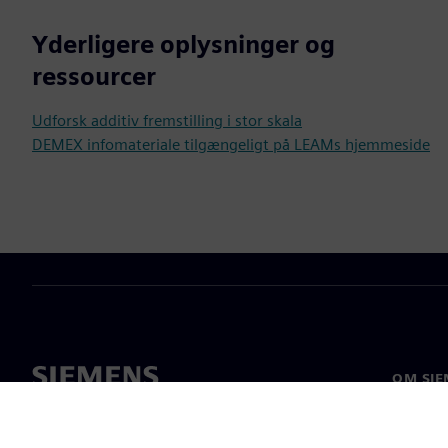
Yderligere oplysninger og
ressourcer
Udforsk additiv fremstilling i stor skala
DEMEX infomateriale tilgængeligt på LEAMs hjemmeside
OM SIE
Om os