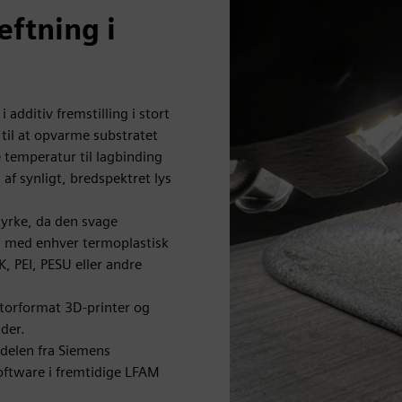
ftning i
dditiv fremstilling i stort
 til at opvarme substratet
e temperatur til lagbinding
 af synligt, bredspektret lys
yrke, da den svage
s med enhver termoplastisk
, PEI, PESU eller andre
torformat 3D-printer og
der.
delen fra Siemens
oftware i fremtidige LFAM