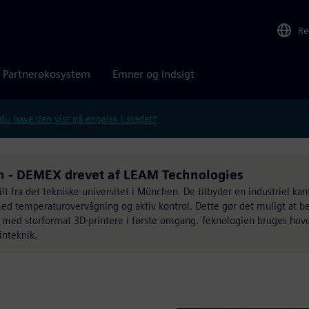
Re
Partnerøkosystem
Emner og indsigt
 du have den vist på engelsk i stedet?
on - DEMEX drevet af LEAM Technologies
lt fra det tekniske universitet i München. De tilbyder en industriel kan
 med temperaturovervågning og aktiv kontrol. Dette gør det muligt at b
 med storformat 3D-printere i første omgang. Teknologien bruges hov
inteknik.