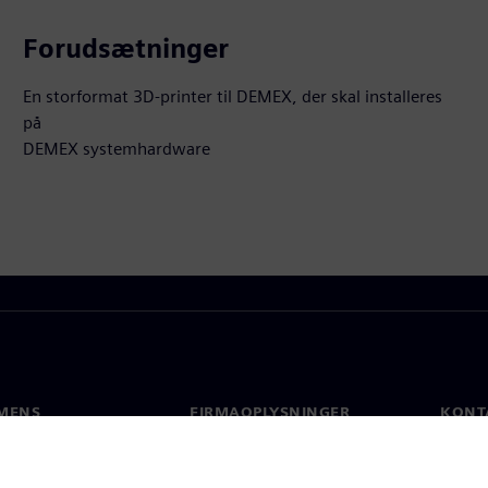
Forudsætninger
En storformat 3D-printer til DEMEX, der skal installeres
på
DEMEX systemhardware
MENS
FIRMAOPLYSNINGER
KONT
Firma
Konta