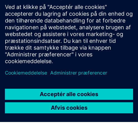
ressourcer
Implementering af BIM (DE)
big® - Opbygningspotentiale
Forudsætninger