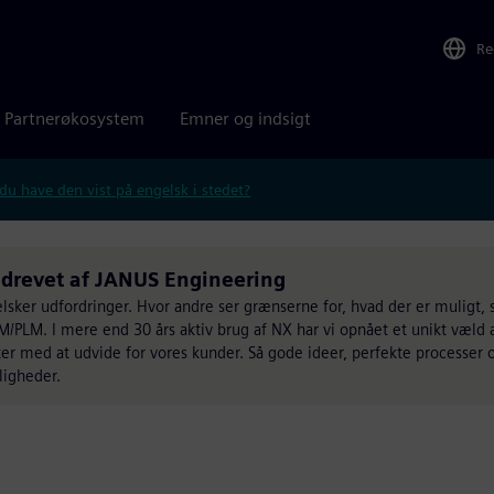
Re
Partnerøkosystem
Emner og indsigt
 du have den vist på engelsk i stedet?
 drevet af JANUS Engineering
lsker udfordringer. Hvor andre ser grænserne for, hvad der er muligt, 
AM/PLM. I mere end 30 års aktiv brug af NX har vi opnået et unikt væld a
r med at udvide for vores kunder. Så gode ideer, perfekte processer o
igheder.