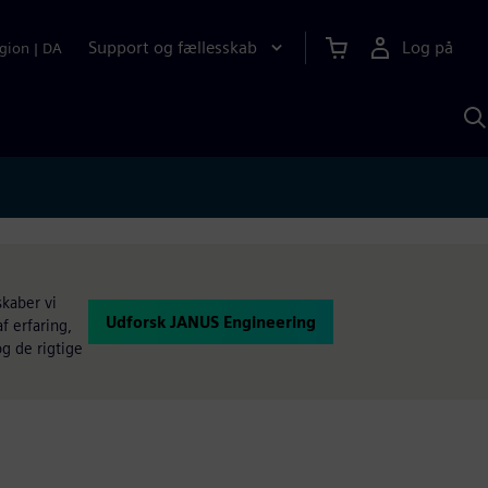
Support og fællesskab
Log på
gion
|
DA
S
m
S
A
skaber vi
Udforsk JANUS Engineering
f erfaring,
g de rigtige