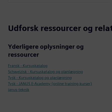
Udforsk ressourcer og rel
Yderligere oplysninger og
ressourcer
Fransk - Kursuskatalog
Schweizisk - Kursuskatalog og planlægning
Tysk - Kursuskatalog og planlægning
Tysk - JANUS E-Academy (online training kurser)
janus-teknik