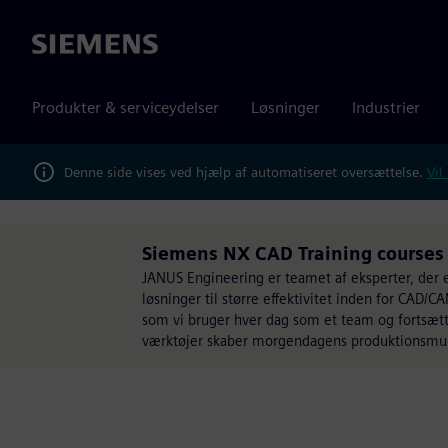
Siemens
Produkter & serviceydelser
Løsninger
Industrier
Denne side vises ved hjælp af automatiseret oversættelse.
Vil
Siemens NX CAD Training courses
JANUS Engineering er teamet af eksperter, der e
løsninger til større effektivitet inden for CAD/C
som vi bruger hver dag som et team og fortsætte
værktøjer skaber morgendagens produktionsmul