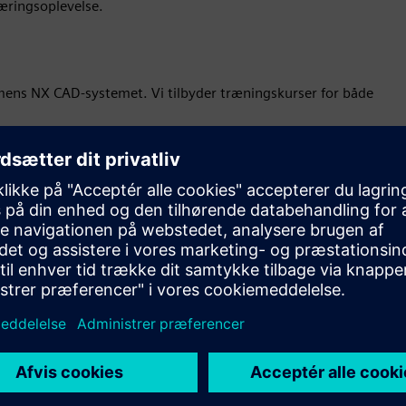
æringsoplevelse.
iemens NX CAD-systemet. Vi tilbyder træningskurser for både
priser og hvordan du kommer i gang.
onkurrenter
e effektiv