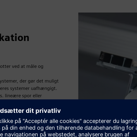
kation
botter ved at måle og
systemer, der gør det muligt
deres systemer uafhængigt.
s. lineære spor eller
 og den præcise
ler.
bot- og procesnøjagtighed.
 især til applikationer, der