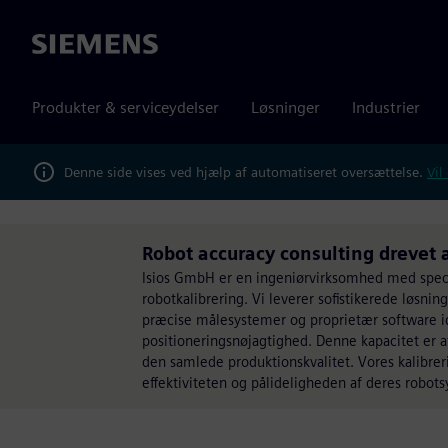
Siemens
Produkter & serviceydelser
Løsninger
Industrier
Denne side vises ved hjælp af automatiseret oversættelse.
Vil
Robot accuracy consulting drevet a
Isios GmbH er en ingeniørvirksomhed med specia
robotkalibrering. Vi leverer sofistikerede løsni
præcise målesystemer og proprietær software ide
positioneringsnøjagtighed. Denne kapacitet er a
den samlede produktionskvalitet. Vores kalibre
effektiviteten og pålideligheden af deres robotsy