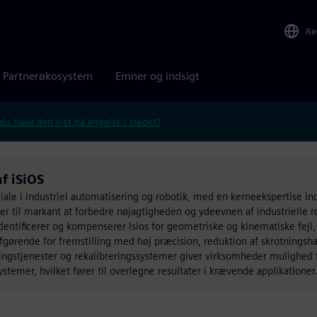
Re
Partnerøkosystem
Emner og indsigt
 du have den vist på engelsk i stedet?
f iSiOS
le i industriel automatisering og robotik, med en kerneekspertise in
nger til markant at forbedre nøjagtigheden og ydeevnen af industrielle r
ntificerer og kompenserer Isios for geometriske og kinematiske fejl, 
fgørende for fremstilling med høj præcision, reduktion af skrotningsh
ringstjenester og rekalibreringssystemer giver virksomheder mulighed
stemer, hvilket fører til overlegne resultater i krævende applikationer