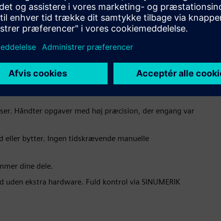
ser. Håndter opgaver med høj præcision, der engang var
 eller bytter. Ingen tidskrævende manuelle
ammer dine dele.
id uden ekstra hardware. Fuld kontrol via SINUMERIK