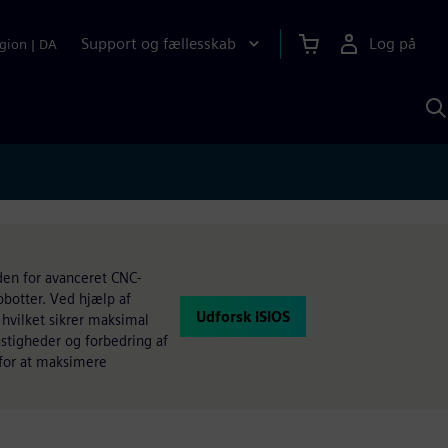
Support og fællesskab
Log på
gion
|
DA
S
m
S
A
den for avanceret CNC-
obotter. Ved hjælp af
Udforsk iSiOS
hvilket sikrer maksimal
astigheder og forbedring af
 for at maksimere
.