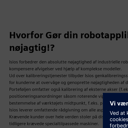
Hvorfor Gør din robotappli
nøjagtig!?
Isios forbedrer den absolutte nøjagtighed af industrielle ro
kompensere afvigelser ved hjælp af komplekse modeller.
Ud over kalibreringstjenester tilbyder Isios genkalibrerings
for kunderne at overvåge og genoprette nøjagtigheden af 
Porteføljen omfatter også kalibrering af eksterne akser (f.ek
positioneringsanordninger såsom roterende vippetabeller)
bestemmelse af værktøjets midtpunkt, f.eks. på fræsespind
Isios leverer omfattende rådgivning om alle aspekter af ro
Krævende kunder over hele verden stoler på disse løsninger -
tidligere krævede specialtilpassede maskiner.