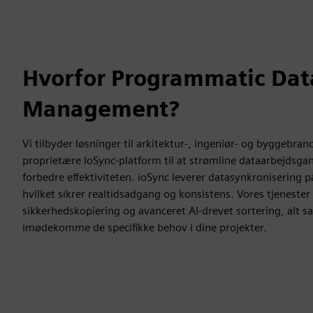
Hvorfor Programmatic Dat
Management?
Vi tilbyder løsninger til arkitektur-, ingeniør- og byggebra
proprietære IoSync-platform til at strømline dataarbejdsga
forbedre effektiviteten. ioSync leverer datasynkronisering p
hvilket sikrer realtidsadgang og konsistens. Vores tjeneste
sikkerhedskopiering og avanceret AI-drevet sortering, alt s
imødekomme de specifikke behov i dine projekter.