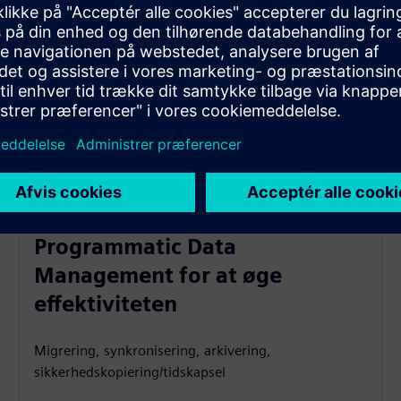
Programmatic Data
Management for at øge
effektiviteten
Migrering, synkronisering, arkivering,
sikkerhedskopiering/tidskapsel