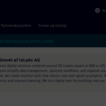
Re
Partnerøkosystem
Emner og indsigt
 du have den vist på engelsk i stedet?
revet af ioLabs AG
smart digital solutions centered around 3D models based on BIM or GIS
 tools simplify data management, optimize workflows, and organize uns
 we create intuitive tools that reduce costs and speed up projects. A
ency and improve planning. We turn digital twin for buildings into ou