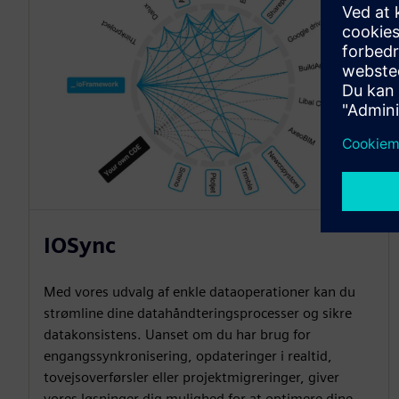
IOSync
Med vores udvalg af enkle dataoperationer kan du
strømline dine datahåndteringsprocesser og sikre
datakonsistens. Uanset om du har brug for
engangssynkronisering, opdateringer i realtid,
tovejsoverførsler eller projektmigreringer, giver
vores løsninger dig mulighed for at optimere dine