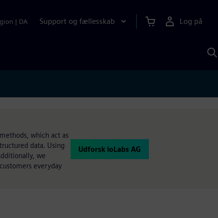
Support og fællesskab
Log på
gion
|
DA
S
m
S
A
 methods, which act as
tructured data. Using
Udforsk ioLabs AG
dditionally, we
r customers everyday