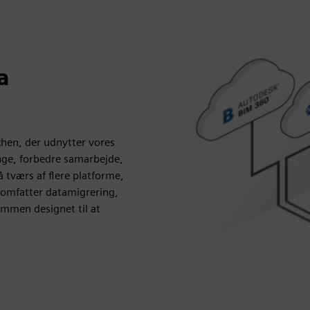
a
nchen, der udnytter vores
nge, forbedre samarbejde,
å tværs af flere platforme,
r omfatter datamigrering,
ammen designet til at