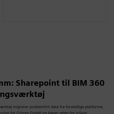
m: Sharepoint til BIM 360
ingsværktøj
ærktøj migrerer problemfrit data fra forskellige platforme,
astyring for Grimm GmbH og baner vejen for ioSync.