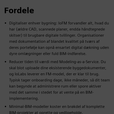
Fordele
Digitaliser enhver bygning: IoFM forvandler alt, hvad du
har (ældre CAD, scannede planer, endda håndtegnede
skitser) til brugbare digitale tvillinger. Organisationer
med dokumentation af blandet kvalitet på tværs af
deres portefølje kan opnå ensartet digital dækning uden
dyre omlægninger eller fuld BIM-indførelse.
Reducer tiden til værdi med Modeling-as-a-Service. Du
skal blot uploade dine eksisterende byggedokumenter,
og IoLabs leverer en FM-model, der er klar til brug.
Typisk tager onboarding dage, ikke måneder, så dit team
kan begynde at administrere rum eller spore aktiver
med det samme i stedet for at vente på en BIM-
implementering.
Minimal-BIM-modeller koster en brøkdel af komplette
BIM-projekter at oprette og vedligeholde.