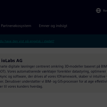
Re
Partnerøkosystem
Emner og indsigt
 du have den vist på engelsk i stedet?
f ioLabs AG
smarte digitale løsninger centreret omkring 3D-modeller baseret på BIM
SOT). Vores automatiserede værktøjer forenkler datastyring, optimere
sync og software, der drives af vores IOframework, skaber vi intuitive 
. Derudover understøtter vi BIM- og GIS-processer for at øge effektiv
ger til vores kunders hverdag.