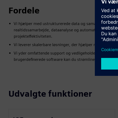
Fordele
Vi hjælper med ustrukturerede data og samarbejdshuller.
realtidssamarbejde, dataanalyse og automatiserede arbej
projekteffektiviteten.
Vi leverer skalerbare løsninger, der hjælper med at opnå 
Vi yder omfattende support og vedligeholdelse for at ho
brugerdefinerede software kan du strømline operationer,
Udvalgte funktioner