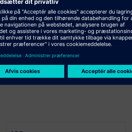
 Vi inkorporerer de nyeste teknologier for at muliggøre
dsgange, hvilket forbedrer produktiviteten og
effektivitet og bedre resultater
lde din software opdateret og sikker. Ved at bruge vores
 øge produktiviteten og opnå større projektsucces.