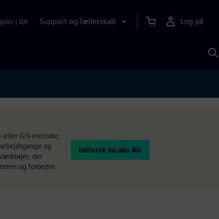
Support og fællesskab
Log på
gion
|
DA
S
m
S
A
- eller GIS-metoder,
r arbejdsgange og
Udforsk ioLabs AG
værktøjer, der
iteten og forbedre