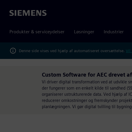
Siemens
Produkter & serviceydelser
Løsninger
Industrier
Denne side vises ved hjælp af automatiseret oversættelse.
Vil
Custom Software for AEC drevet a
Vi driver digital transformation ved at udvikle 
der fungerer som en enkelt kilde til sandhed (S
organiserer ustrukturerede data. Ved hjælp af IO
reducerer omkostninger og fremskynder projekter
planlægningen. Vi gør digital tvilling til bygnin