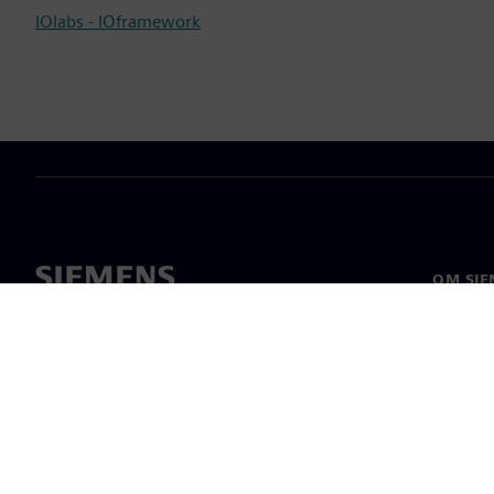
IOlabs - IOframework
OM SIE
Om os
Ledelse
Nyheder