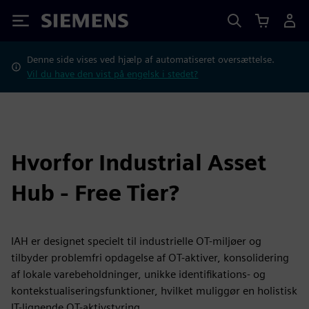
Siemens
Denne side vises ved hjælp af automatiseret oversættelse.
Vil du have den vist på engelsk i stedet?
Hvorfor Industrial Asset
Hub - Free Tier?
IAH er designet specielt til industrielle OT-miljøer og
tilbyder problemfri opdagelse af OT-aktiver, konsolidering
af lokale varebeholdninger, unikke identifikations- og
kontekstualiseringsfunktioner, hvilket muliggør en holistisk
IT-lignende OT-aktivstyring.