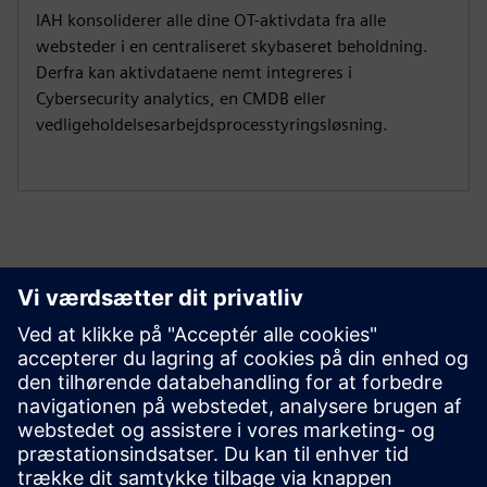
IAH konsoliderer alle dine OT-aktivdata fra alle
websteder i en centraliseret skybaseret beholdning.
Derfra kan aktivdataene nemt integreres i
Cybersecurity analytics, en CMDB eller
vedligeholdelsesarbejdsprocesstyringsløsning.
Kom godt i gang
Kontakt os