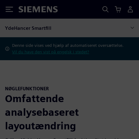
Siemens
YdeHancer Smartfill
Denne side vises ved hjælp af automatiseret oversættelse.
Vil du have den vist på engelsk i stedet?
NØGLEFUNKTIONER
Omfattende
analysebaseret
layoutændring