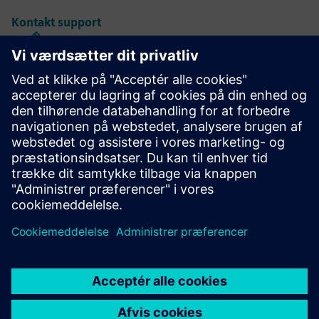
Kontakt support
Caliber IC Design & Fremstilling
Calibre-værktøjspakken leverer nøjagtig, effektiv,
omfattende IC-verifikation og optimering på tværs af alle
procesnoder og designstilarter, samtidig med at
ressourceforbrug og tapeout-planer minimeres.
Lær af eksperter