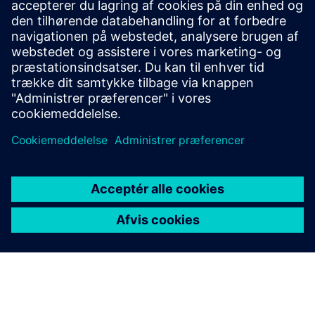
forskellige applikationer. Karakteriserede
flowoptimisatorer giver lige procentvis flow. Få 200
PSI afslutning med ANSI klasse IV-lækage (0,01%) for
2-vejs og 3-vejs og 0% lækage for 6-vejs.