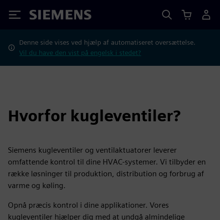
Siemens
Denne side vises ved hjælp af automatiseret oversættelse.
Vil du have den vist på engelsk i stedet?
Hvorfor kugleventiler?
Siemens kugleventiler og ventilaktuatorer leverer
omfattende kontrol til dine HVAC-systemer. Vi tilbyder en
række løsninger til produktion, distribution og forbrug af
varme og køling.
Opnå præcis kontrol i dine applikationer. Vores
kugleventiler hjælper dig med at undgå almindelige