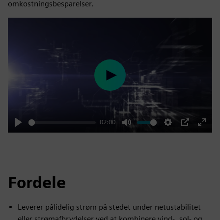
omkostningsbesparelser.
Play
02:00
Play
Mute
Settings
PIP
Enter
fulls
Fordele
Leverer pålidelig strøm på stedet under netustabilitet
eller strømafbrydelser ved at kombinere vind-, sol- og