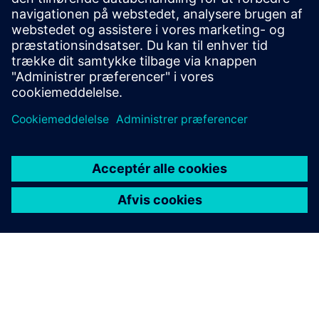
forsyningsafhængigheden i kommercielle bygninger.
Implementeringer øger genereringen på stedet, forbedrer
modstandsdygtigheden og kan opnå op til 48%
belastningsforskydning.