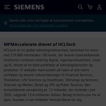
Siemens
Denne side vises ved hjælp af automatiseret oversættelse.
Vil du have den vist på engelsk i stedet?
MPMAccelerate drevet af HCLTech
HCLtech er en global teknologivirksomhed, hjemsted for mere
end 219.000 mennesker i 60 lande, der leverer brancheførende
funktioner centreret omkring digital, ingeniørvirksomhed, cloud
og AI, drevet af en bred portefølje af teknologitjenester og -
produkter. Vi arbejder med kunder på tværs af alle større
vertikaler og leverer industriløsninger til Financial Services,
Produktion, Life Sciences og Healthcare, Teknologi og Services,
Telecom og Medier, Detail og CPG og Public Services. Den
konsoliderede omsætning pr. 12 måneder, der sluttede i juni
2024, udgjorde 13.4 milliarder dollars. Besøg hcltech.com for at
lære, hvordan vi kan forbedre fremskridtene for dig.