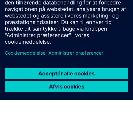
Forudsætninger
Teamcenter
Teamcenter Produktion